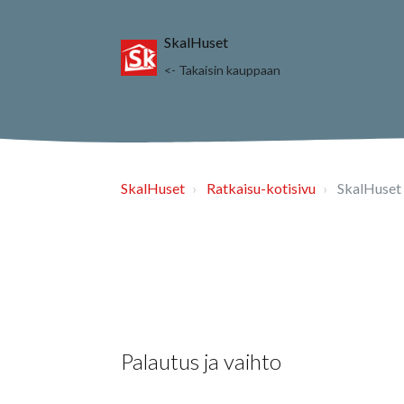
SkalHuset
<- Takaisin kauppaan
SkalHuset
Ratkaisu-kotisivu
SkalHuset 
Palautus ja vaihto