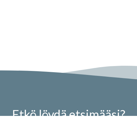
Etkö löydä etsimääsi?
Autamme sinua heti!