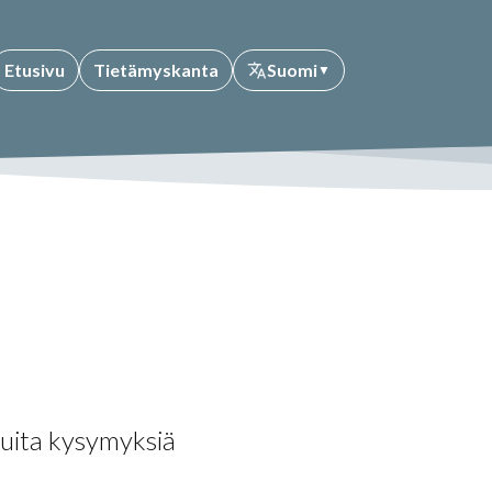
Etusivu
Tietämyskanta
Suomi
▼
ita kysymyksiä