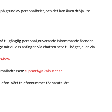
på grund av personalbrist, och det kan även dröja lite
på tillgänglig personal, nuvarande inkommande ärenden
 når du oss antingen via chatten nere till höger, eller via
ts/new
a mailadressen:
support@skalhuset.se
.
 telefon. Vårt telefonnummer för samtal är: