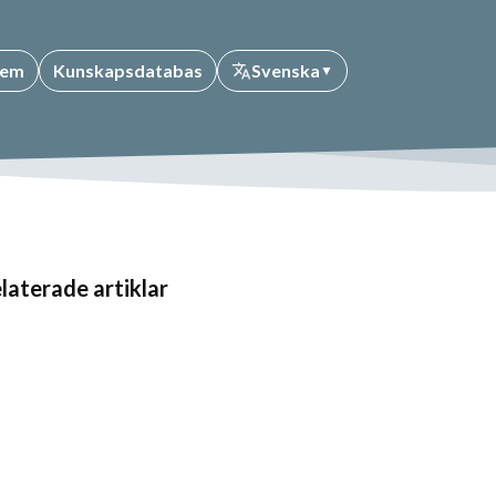
em
Kunskapsdatabas
Svenska
▼
laterade artiklar