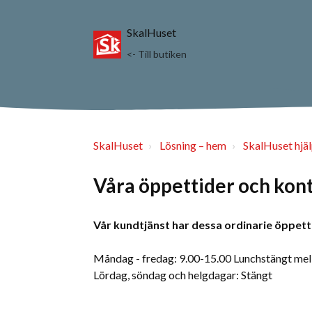
SkalHuset
<- Till butiken
SkalHuset
Lösning – hem
SkalHuset hjä
Våra öppettider och kon
Vår kundtjänst har dessa ordinarie öppett
Måndag - fredag: 9.00-15.00 Lunchstängt mel
Lördag, söndag och helgdagar: Stängt