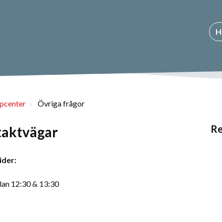
H
lpcenter
Övriga frågor
Re
taktvägar
ider:
lan 12:30 & 13:30