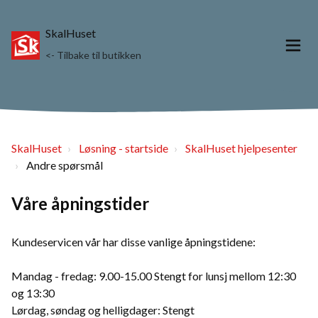
SkalHuset
<- Tilbake til butikken
SkalHuset
Løsning - startside
SkalHuset hjelpesenter
Andre spørsmål
Våre åpningstider
Kundeservicen vår har disse vanlige åpningstidene:
Mandag - fredag: 9.00-15.00 Stengt for lunsj mellom 12:30
og 13:30
Lørdag, søndag og helligdager: Stengt