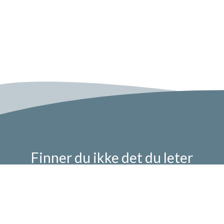
Finner du ikke det du leter
etter?
La oss hjelpe deg med en gang!