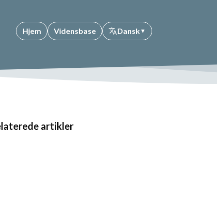
Hjem
Vidensbase
Dansk
▼
laterede artikler